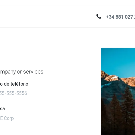
te
Tutoriales
+34 881 027 
ompany or services.
o de teléfono
sa