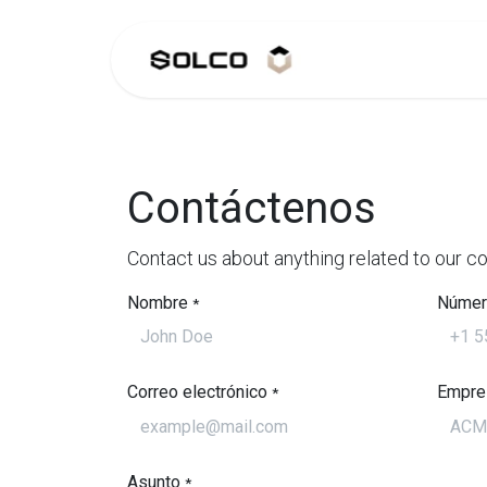
Ir al contenido
Portal de Clien
Contáctenos
Contact us about anything related to our c
Nombre
Númer
*
Correo electrónico
Empre
*
Asunto
*